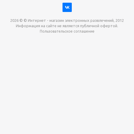
2026 © © Интернет - магазин электронных развлечений, 2012
Информация на сайте не является публичной офертой.
Пользовательское соглашение
Давайте сотрудничать!
наш магазин готов максимально выгодно для вас
выкупить приставки , игры. Звоните, пишите,
обсудим!
Max
Email
Telegram