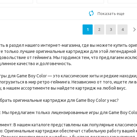
Показать еще
1
2
3
4
ь в раздел нашего интернет-магазина, где вы можете купить ориг
те только лучшие оригинальные картриджи для этой легендарной
довольствие от гейминга. Мы гордимся тем, что предлагаем иск
линное качество и долговечность.
ры для Game Boy Color — это классические хиты и редкие находк
погрузиться в мир ретро-гейминга. Независимо от того, ищете ли
, в нашем ассортименте вы найдете картридж на любой вкус.
брать оригинальные картриджи для Game Boy Color у нас?
 Мы предлагаем только лицензированные игры для Game Boy Colo
мент: В нашем каталоге представлены как популярные классическ
о: Оригинальные картриджи обеспечат стабильную работу вашей к