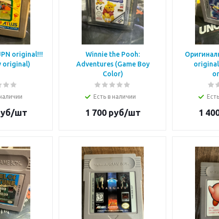
N original!!!
Winnie the Pooh:
Оригиналь
original)
Adventures (Game Boy
origina
Color)
or
 наличии
Есть в наличии
Есть
уб/шт
1 700
руб/шт
1 40