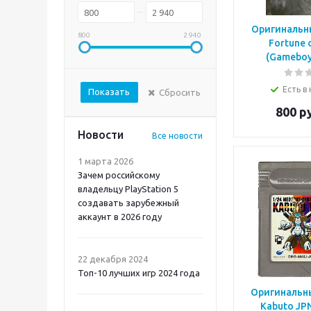
Оригинальны
Mortal Shell 2 PS5
800
2 940
Fortune o
(Gameboy 
Есть в
Показать
Сбросить
800
р
Новости
Все новости
1 марта 2026
Зачем российскому
владельцу PlayStation 5
создавать зарубежный
аккаунт в 2026 году
Atomic Heart 2 PS5
22 декабря 2024
Топ-10 лучших игр 2024 года
Оригинальны
Kabuto JPN 