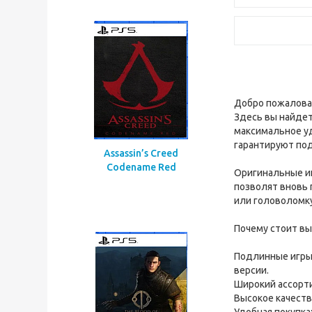
Добро пожаловат
Здесь вы найде
максимальное у
гарантируют под
Assassin’s Creed
Codename Red
Оригинальные иг
позволят вновь 
или головоломку
Почему стоит вы
Подлинные игры:
версии.
Широкий ассорти
Высокое качеств