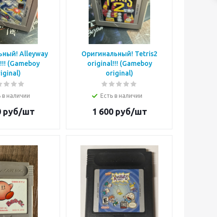
ный! Alleyway
Оригинальный! Tetris2
l!!! (Gameboy
original!!! (Gameboy
iginal)
original)
 в наличии
Есть в наличии
0
руб/шт
1 600
руб/шт