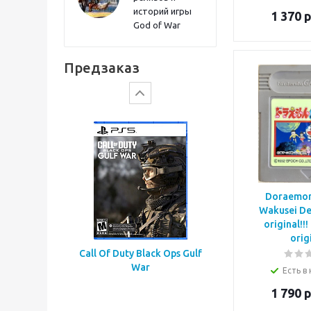
историй игры
1 370
р
God of War
Gears of War: E-Day
Предзаказ
Doraemon
Wakusei De
original!!
orig
Call Of Duty Black Ops Gulf
War
Есть в
1 790
р