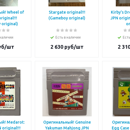
й! Wheel of
Stargate original!!!
Kirby's D
riginal!!!
(Gameboy original)
JPN origi
original)
or
 наличии
Есть в наличии
Есть
уб/шт
2 630
руб/шт
2 31
й! Medarot:
Оригинальный! Genuine
Оригинал
original!!!
Yakuman Mahjong JPN
Egg Case 