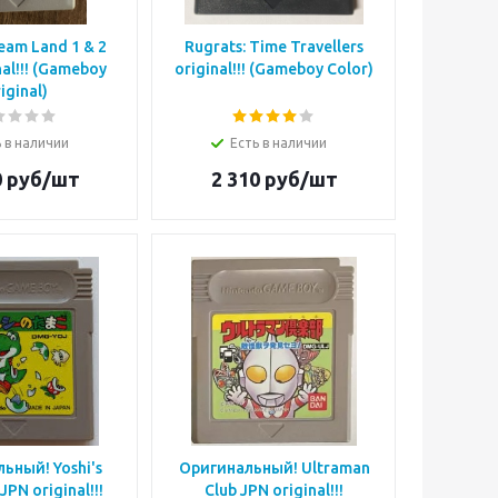
ream Land 1 & 2
Rugrats: Time Travellers
nal!!! (Gameboy
original!!! (Gameboy Color)
iginal)
 в наличии
Есть в наличии
0
руб/шт
2 310
руб/шт
ьный! Yoshi's
Оригинальный! Ultraman
JPN original!!!
Club JPN original!!!