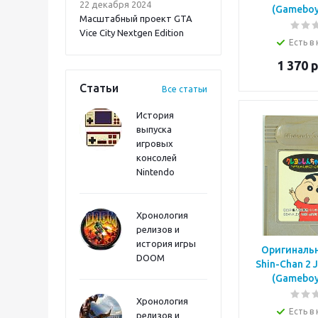
22 декабря 2024
(Gameboy 
Масштабный проект GTA
Vice City Nextgen Edition
Есть в
1 370
р
Статьи
Все статьи
История
выпуска
игровых
Onimusha: Way of the
консолей
Sword PS5
Nintendo
Хронология
релизов и
история игры
Оригинальн
DOOM
Shin-Chan 2 J
(Gameboy 
Хронология
Есть в
релизов и