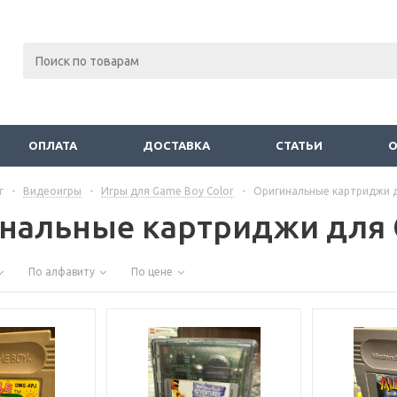
ОПЛАТА
ДОСТАВКА
СТАТЬИ
г
-
Видеоигры
-
Игры для Game Boy Color
-
Оригинальные картриджи д
нальные картриджи для 
По алфавиту
По цене