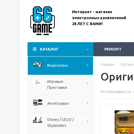
Call Of Duty Black Ops Gulf
Интернет - магазин
War
электронных развлечений
28 ЛЕТ С ВАМИ!
КАТАЛОГ
РЕМОНТ
Главная
-
Катало
Видеоигры
Ориги
Игровые
Приставки
По популярности
Assassin’s Creed
Аксессуары
Codename Red
Disney / LEGO /
Skylanders