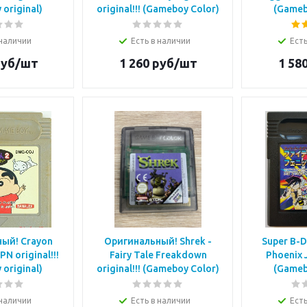
original)
original!!! (Gameboy Color)
(Gameb
 наличии
Есть в наличии
Есть
уб/шт
1 260
руб/шт
1 58
ый! Crayon
Оригинальный! Shrek -
Super B-D
PN original!!!
Fairy Tale Freakdown
Phoenix J
original)
original!!! (Gameboy Color)
(Gameb
 наличии
Есть в наличии
Есть