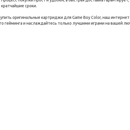
: Процесс покупки прост и удобен, а быстрая доставка гарантирует
в кратчайшие сроки.
купить оригинальные картриджи для Game Boy Color, наш интернет
го гейминга и наслаждайтесь только лучшими играми на вашей лю