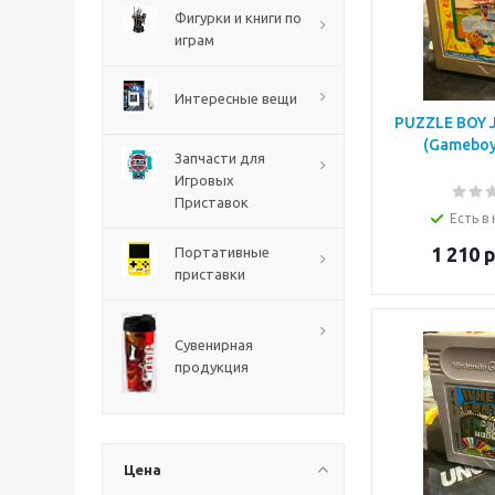
Фигурки и книги по
играм
Интересные вещи
PUZZLE BOY JP
(Gameboy 
Запчасти для
Игровых
Приставок
The Blood of Dawnwalker
Есть в
PS5
1 210
р
Портативные
приставки
Сувенирная
продукция
Цена