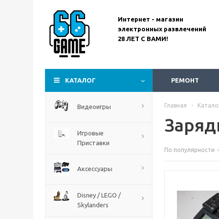
Call Of Duty Black Ops Gulf
Интернет - магазин
War
электронных развлечений
28 ЛЕТ С ВАМИ!
КАТАЛОГ
РЕМОНТ
Главная
-
Катало
Видеоигры
Заряд
Игровые
Приставки
По популярности
Assassin’s Creed
Аксессуары
Codename Red
Disney / LEGO /
Skylanders