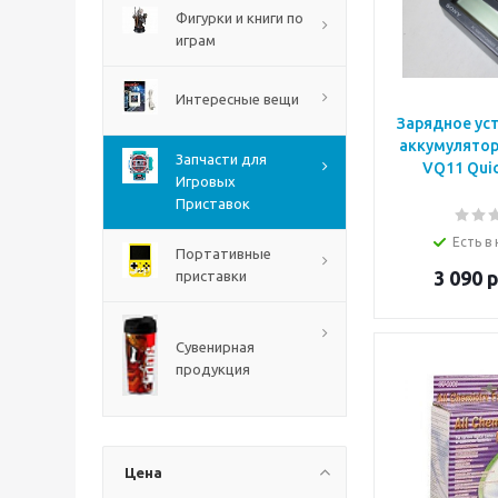
Фигурки и книги по
играм
Интересные вещи
Зарядное ус
аккумулятор
Запчасти для
VQ11 Quic
Игровых
Приставок
The Blood of Dawnwalker
PS5
Есть в
Портативные
3 090
р
приставки
Сувенирная
продукция
Цена