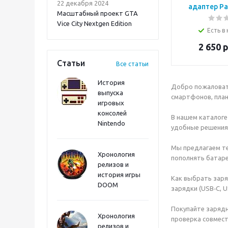
22 декабря 2024
адаптер Pana
Масштабный проект GTA
VW-
Vice City Nextgen Edition
Есть в
2 650
р
Статьи
Все статьи
История
Добро пожаловать
выпуска
смартфонов, план
игровых
Onimusha: Way of the
консолей
Sword PS5
В нашем каталоге
Nintendo
удобные решения 
Мы предлагаем те
Хронология
пополнять батаре
релизов и
история игры
Как выбрать заря
DOOM
зарядки (USB‑C, U
Покупайте зарядн
Хронология
проверка совмест
релизов и