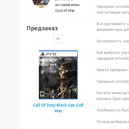
историй игры
Зарядные устройс
God of War
портативные акк
Gears of War: E-Day
В ассортименте: 
Предзаказ
аккумуляторы для
Безопасность: за
Как выбрать: учи
зарядное устройс
Купить зарядные 
Зарядные устройс
Каталог включает
игровых приставо
Call Of Duty Black Ops Gulf
Особенности: быс
War
Почему выбирают 