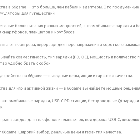
тва в 66game — это больше, чем кабели и адаптеры. Это продуманные 
умуляторы для путешествий.
сетевые блоки питания разных мощностей, автомобильные зарядки и б
 смартфонов, планшетов и ноутбуков.
щита от перегрева, переразрядки, перенапряжения и короткого замыка
тывайте совместимость, тип зарядки (PD, QC), мощность и количество 
тво удобно брать с собой.
устройства на 66game — выгодные цены, акции и гарантия качества.
тва для игр и активной жизни — в 66game вы найдёте мощные решения
 автомобильные зарядки, USB‑C PD станции, беспроводные Qi зарядки
к.
трая зарядка для телефонов и планшетов, поддержка USB‑C, нескольк
66game: широкий выбор, реальные цены и гарантия качества.