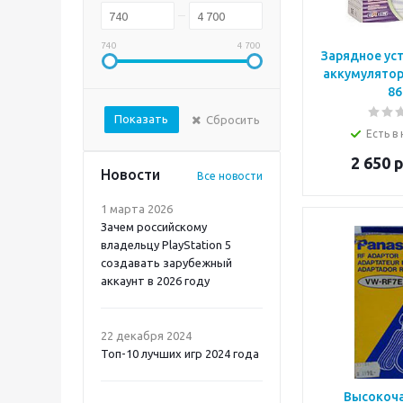
Mortal Shell 2 PS5
740
4 700
Зарядное ус
аккумулятор
86
Показать
Сбросить
Есть в
2 650
р
Новости
Все новости
1 марта 2026
Зачем российскому
владельцу PlayStation 5
создавать зарубежный
аккаунт в 2026 году
Atomic Heart 2 PS5
22 декабря 2024
Топ-10 лучших игр 2024 года
Высокоч