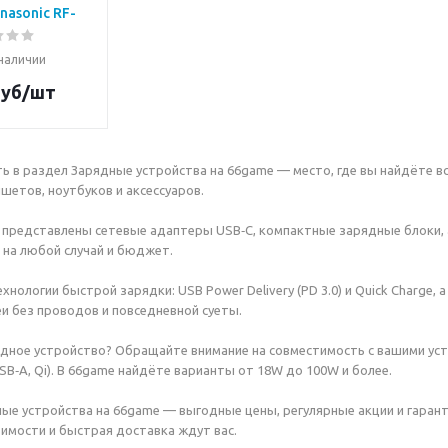
sonic RF-
RF7E
 наличии
уб/шт
 в раздел Зарядные устройства на 66game — место, где вы найдёте в
шетов, ноутбуков и аксессуаров.
 представлены сетевые адаптеры USB‑C, компактные зарядные блоки,
на любой случай и бюджет.
хнологии быстрой зарядки: USB Power Delivery (PD 3.0) и Quick Charge
и без проводов и повседневной суеты.
дное устройство? Обращайте внимание на совместимость с вашими уст
SB‑A, Qi). В 66game найдёте варианты от 18W до 100W и более.
ые устройства на 66game — выгодные цены, регулярные акции и гаранти
имости и быстрая доставка ждут вас.