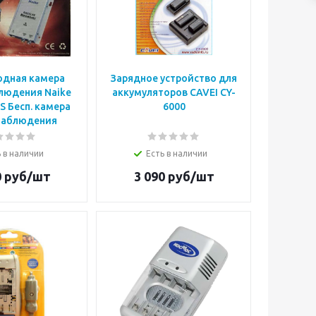
одная камера
Зарядное устройство для
людения Naike
аккумуляторов CAVEI CY-
 Бесп. камера
6000
наблюдения
 в наличии
Есть в наличии
0
руб/шт
3 090
руб/шт