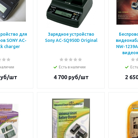
тройство для
Зарядное устройство
Беспров
ов SONY AC-
Sony AC-SQ950D Original
видеонаб
k charger
NW-1239AS
видео
 наличии
Есть в наличии
Есть
уб/шт
4 700
руб/шт
2 65