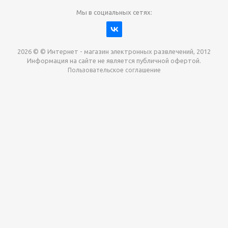
Мы в социальных сетях:
2026 © © Интернет - магазин электронных развлечений, 2012
Информация на сайте не является публичной офертой.
Пользовательское соглашение
Давайте сотрудничать!
наш магазин готов максимально выгодно для вас
выкупить приставки , игры. Звоните, пишите,
обсудим!
Max
Email
Telegram