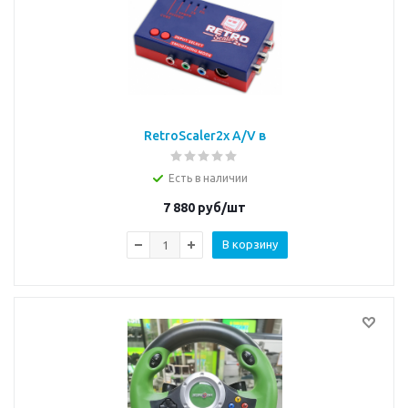
RetroScaler2x A/V в
HDMI
Есть в наличии
7 880
руб/шт
В корзину