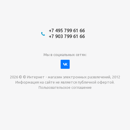
+7 495 799 61 66
+7 903 799 61 66
Мы в социальных сетях:
2026 © © Интернет - магазин электронных развлечений, 2012
Информация на сайте не является публичной офертой.
Пользовательское соглашение
Давайте сотрудничать!
наш магазин готов максимально выгодно для вас
выкупить приставки , игры. Звоните, пишите,
обсудим!
Max
Email