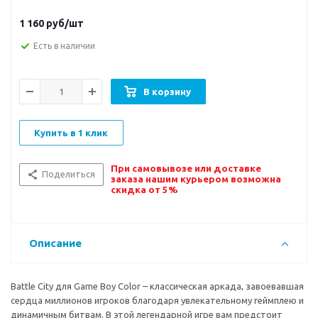
1 160
руб/шт
Есть в наличии
В корзину
Купить в 1 клик
При самовывозе или доставке
Поделиться
заказа нашим курьером возможна
скидка от 5%
Описание
Battle City для Game Boy Color – классическая аркада, завоевавшая
сердца миллионов игроков благодаря увлекательному геймплею и
динамичным битвам. В этой легендарной игре вам предстоит