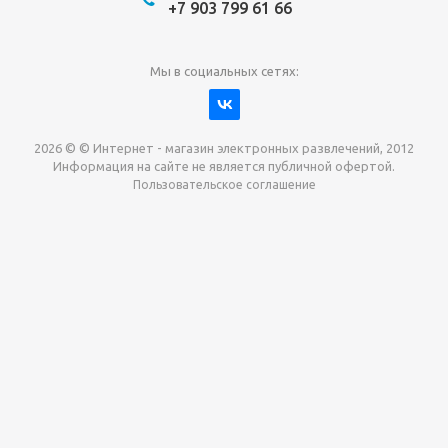
+7 903 799 61 66
Мы в социальных сетях:
2026 © © Интернет - магазин электронных развлечений, 2012
Информация на сайте не является публичной офертой.
Пользовательское соглашение
Давайте сотрудничать!
наш магазин готов максимально выгодно для вас
выкупить приставки , игры. Звоните, пишите,
обсудим!
Max
Email
Telegram