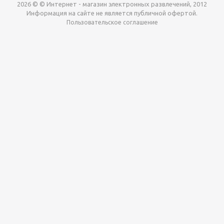
2026 © © Интернет - магазин электронных развлечений, 2012
Информация на сайте не является публичной офертой.
Пользовательское соглашение
Давайте сотрудничать!
наш магазин готов максимально выгодно для вас
выкупить приставки , игры. Звоните, пишите,
обсудим!
Max
Email
Telegram
Этот сайт