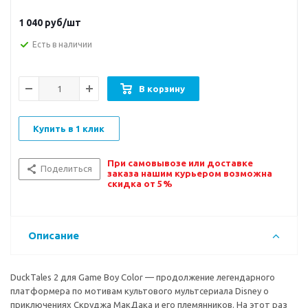
1 040
руб/шт
Есть в наличии
В корзину
Купить в 1 клик
При самовывозе или доставке
Поделиться
заказа нашим курьером возможна
скидка от 5%
Описание
DuckTales 2 для Game Boy Color — продолжение легендарного
платформера по мотивам культового мультсериала Disney о
приключениях Скруджа МакДака и его племянников. На этот раз