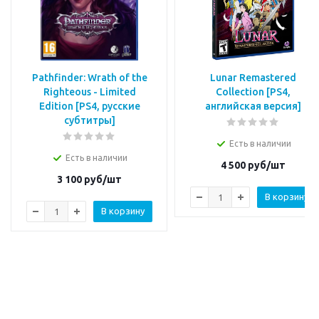
Pathfinder: Wrath of the
Lunar Remastered
Righteous - Limited
Collection [PS4,
Edition [PS4, русские
английская версия]
субтитры]
Есть в наличии
Есть в наличии
4 500
руб/шт
3 100
руб/шт
В корзину
В корзину