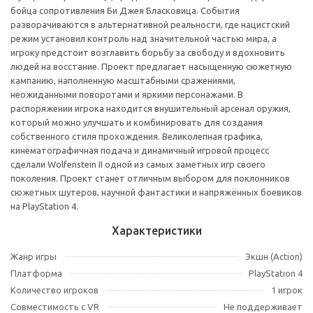
бойца сопротивления Би Джея Бласковица. События
разворачиваются в альтернативной реальности, где нацистский
режим установил контроль над значительной частью мира, а
игроку предстоит возглавить борьбу за свободу и вдохновить
людей на восстание. Проект предлагает насыщенную сюжетную
кампанию, наполненную масштабными сражениями,
неожиданными поворотами и яркими персонажами. В
распоряжении игрока находится внушительный арсенал оружия,
который можно улучшать и комбинировать для создания
собственного стиля прохождения. Великолепная графика,
кинематографичная подача и динамичный игровой процесс
сделали Wolfenstein II одной из самых заметных игр своего
поколения. Проект станет отличным выбором для поклонников
сюжетных шутеров, научной фантастики и напряжённых боевиков
на PlayStation 4.
Характеристики
Жанр игры
Экшн (Action)
Платформа
PlayStation 4
Количество игроков
1 игрок
Совместимость с VR
Не поддерживает