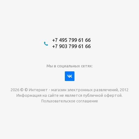
+7 495 799 61 66
+7 903 799 61 66
Мы в социальных сетях:
2026 © © Интернет - магазин электронных развлечений, 2012
Информация на сайте не является публичной офертой.
Пользовательское соглашение
Давайте сотрудничать!
наш магазин готов максимально выгодно для вас
выкупить приставки , игры. Звоните, пишите,
обсудим!
Max