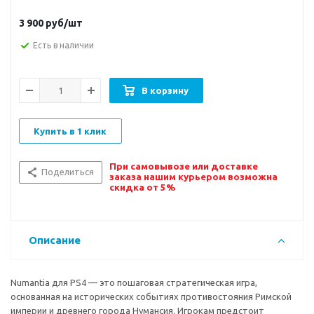
3 900
руб/шт
Есть в наличии
В корзину
Купить в 1 клик
При самовывозе или доставке
Поделиться
заказа нашим курьером возможна
скидка от 5%
Описание
Numantia для PS4 — это пошаговая стратегическая игра,
основанная на исторических событиях противостояния Римской
империи и древнего города Нумансия. Игрокам предстоит