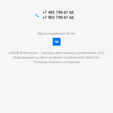
+7 495 799 61 66
+7 903 799 61 66
Мы в социальных сетях:
2026 © © Интернет - магазин электронных развлечений, 2012
Информация на сайте не является публичной офертой.
Пользовательское соглашение
Давайте сотрудничать!
наш магазин готов максимально выгодно для вас
выкупить приставки , игры. Звоните, пишите,
обсудим!
Max
Email
Telegram