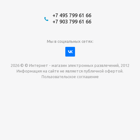
+7 495 799 61 66
+7 903 799 61 66
Мы в социальных сетях:
2026 © © Интернет - магазин электронных развлечений, 2012
Информация на сайте не является публичной офертой.
Пользовательское соглашение
Давайте сотрудничать!
наш магазин готов максимально выгодно для вас
выкупить приставки , игры. Звоните, пишите,
обсудим!
Max
Email
Telegram