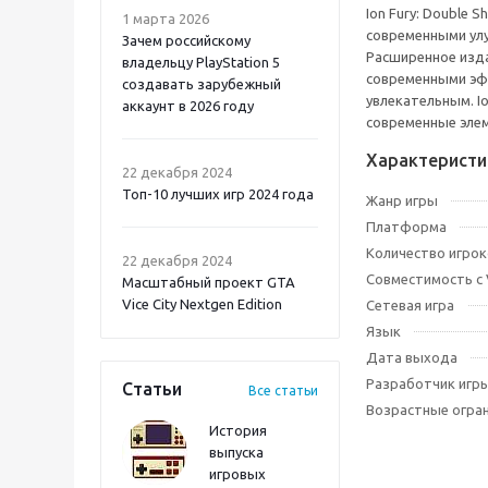
Ion Fury: Double 
1 марта 2026
современными улу
Зачем российскому
Расширенное изда
владельцу PlayStation 5
современными эфф
создавать зарубежный
увлекательным. I
аккаунт в 2026 году
современные эле
Atomic Heart 2 PS5
Характеристи
22 декабря 2024
Топ-10 лучших игр 2024 года
Жанр игры
Платформа
Количество игрок
22 декабря 2024
Совместимость с
Масштабный проект GTA
Vice City Nextgen Edition
Сетевая игра
Язык
Дата выхода
Разработчик игр
Статьи
Все статьи
Возрастные огра
История
выпуска
игровых
Onimusha: Way of the