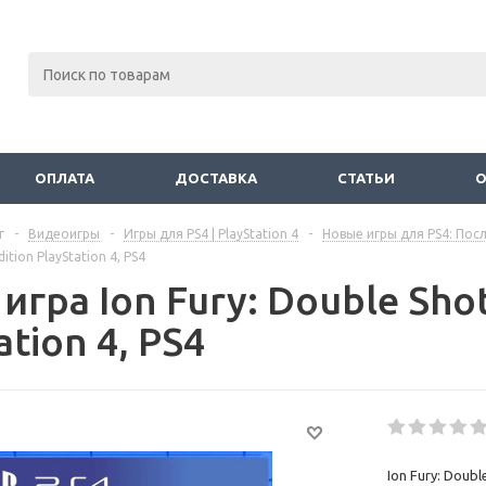
ОПЛАТА
ДОСТАВКА
СТАТЬИ
г
-
Видеоигры
-
Игры для PS4 | PlayStation 4
-
Новые игры для PS4: Пос
ition PlayStation 4, PS4
игра Ion Fury: Double Shot
ation 4, PS4
Ion Fury: Doubl