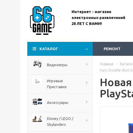
Интернет - магазин
электронных развлечений
28 ЛЕТ С ВАМИ!
Assassin’s Creed
Codename Red
КАТАЛОГ
РЕМОНТ
Главная
-
Катало
Видеоигры
Fury: Double Shot Ed
Новая 
Игровые
Приставки
PlaySt
Аксессуары
Disney / LEGO /
Skylanders
The Blood of Dawnwalker