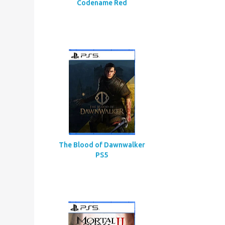
Assassin’s Creed
Codename Red
The Blood of Dawnwalker
PS5