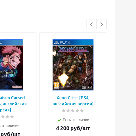
Kaisen Cursed
Xeno Crisis [PS4,
NBA 2K
4, английская
английская версия]
Edition 
рсия]
вер
Есть в наличии
ь в наличии
Е
4 200
руб/шт
руб/шт
2 9