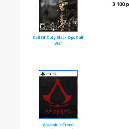
3 100
р
Call Of Duty Black Ops Gulf
War