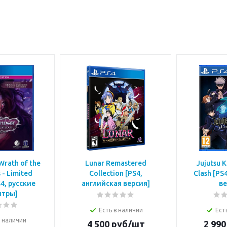
Wrath of the
Lunar Remastered
Jujutsu 
 - Limited
Collection [PS4,
Clash [PS
S4, русские
английская версия]
ве
итры]
Есть в наличии
Ест
в наличии
4 500
руб/шт
2 990