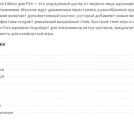
Shot Edition для PS4 — это олдскульный шутер от первого лица, вдохновл
чшениями. Игроков ждут динамичные перестрелки, разнообразное ору
ние включает дополнительный контент, который добавляет новые мисс
ектами создаёт уникальный визуальный стиль. Быстрый темп игры и 
on Fury идеально подойдёт для поклонников ретро-шутеров, предлагая
менты для комфортной игры.
ки
ов
 VR
ы
ничения