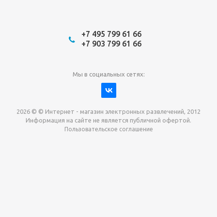
+7 495 799 61 66
+7 903 799 61 66
Мы в социальных сетях:
2026 © © Интернет - магазин электронных развлечений, 2012
Информация на сайте не является публичной офертой.
Пользовательское соглашение
Давайте сотрудничать!
наш магазин готов максимально выгодно для вас
выкупить приставки , игры. Звоните, пишите,
обсудим!
Max
Email
Telegram