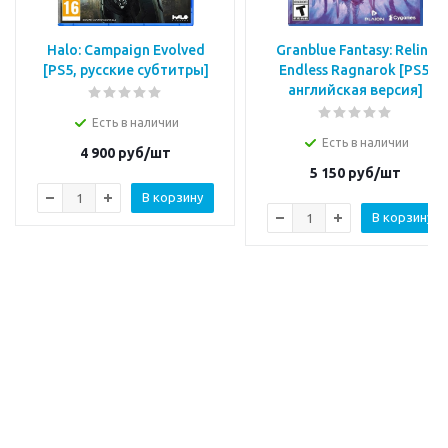
Halo: Campaign Evolved
Granblue Fantasy: Relink
[PS5, русские субтитры]
Endless Ragnarok [PS5,
английская версия]
Есть в наличии
Есть в наличии
4 900
руб/шт
5 150
руб/шт
В корзину
В корзину