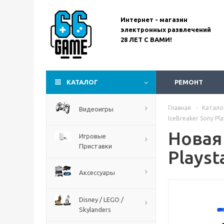
Интернет - магазин
электронных развлечений
28 ЛЕТ С ВАМИ!
Assassin’s Creed
Codename Red
КАТАЛОГ
РЕМОНТ
Главная
-
Катало
Видеоигры
IceBreaker Sony Pla
Новая 
Игровые
Приставки
Playst
Аксессуары
Disney / LEGO /
Skylanders
The Blood of Dawnwalker