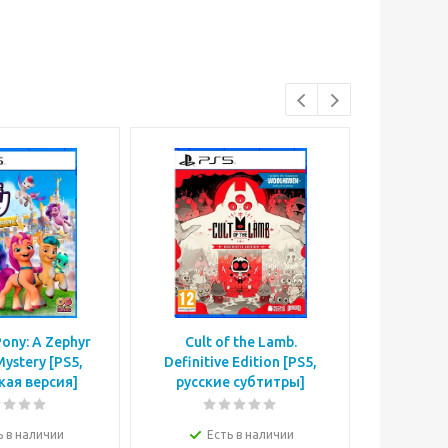
Pony: A Zephyr
Cult of the Lamb.
Achilles 
Mystery [PS5,
Definitive Edition [PS5,
Edition
кая версия]
русские субтитры]
с
ь в наличии
Есть в наличии
Е