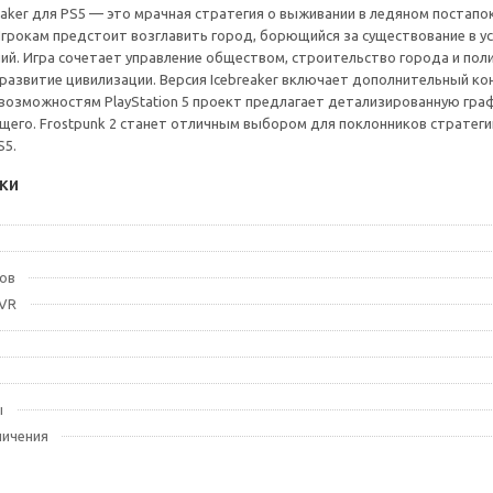
breaker для PS5 — это мрачная стратегия о выживании в ледяном пост
 Игрокам предстоит возглавить город, борющийся за существование в у
й. Игра сочетает управление обществом, строительство города и поли
 развитие цивилизации. Версия Icebreaker включает дополнительный 
 возможностям PlayStation 5 проект предлагает детализированную гра
щего. Frostpunk 2 станет отличным выбором для поклонников стратеги
S5.
ки
ов
 VR
ы
ничения