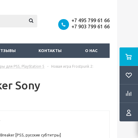
+7 495 799 61 66
+7 903 799 61 66
ОТЗЫВЫ
КОНТАКТЫ
О НАС
ры для PS5, PlayStation 5
-
Новая игра Frostpunk 2:
ker Sony
ceBreaker [PS5, русские субтитры]