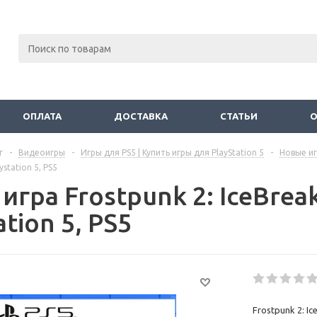
ОПЛАТА
ДОСТАВКА
СТАТЬИ
г
-
Видеоигры
-
Игры для PS5 | Купить игры для PlayStation 5
-
Новые иг
ystation 5, PS5
игра Frostpunk 2: IceBrea
ation 5, PS5
Frostpunk 2: I