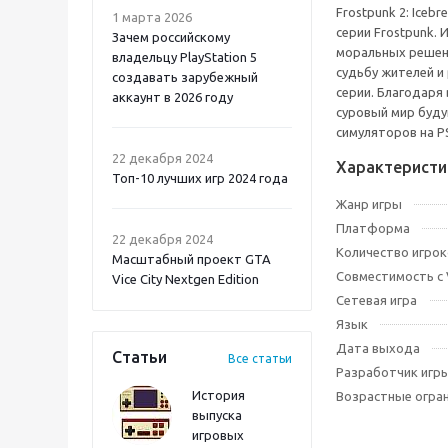
Frostpunk 2: Ice
1 марта 2026
серии Frostpunk.
Зачем российскому
моральных решени
владельцу PlayStation 5
судьбу жителей и
создавать зарубежный
серии. Благодаря
аккаунт в 2026 году
суровый мир буду
симуляторов на P
Atomic Heart 2 PS5
22 декабря 2024
Характеристи
Топ-10 лучших игр 2024 года
Жанр игры
Платформа
22 декабря 2024
Количество игрок
Масштабный проект GTA
Совместимость с
Vice City Nextgen Edition
Сетевая игра
Язык
Дата выхода
Статьи
Все статьи
Разработчик игр
История
Возрастные огра
выпуска
игровых
Onimusha: Way of the