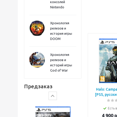
консолей
Sword PS5
Nintendo
Хронология
релизов и
история игры
DOOM
Хронология
релизов и
историй игры
God of War
Gears of War: E-Day
Предзаказ
Halo: Campa
[PS5, русск
Есть 
4 900
р