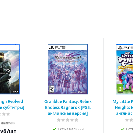
ign Evolved
Granblue Fantasy: Relink
My Little 
ие субтитры]
Endless Ragnarok [PS5,
Heights 
английская версия]
английс
в наличии
Есть в наличии
Ест
уб/шт