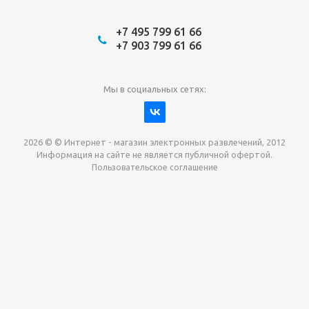
+7 495 799 61 66
+7 903 799 61 66
Мы в социальных сетях:
2026 © © Интернет - магазин электронных развлечений, 2012
Информация на сайте не является публичной офертой.
Пользовательское соглашение
Давайте сотрудничать!
наш магазин готов максимально выгодно для вас
выкупить приставки , игры. Звоните, пишите,
обсудим!
Max
Email
Telegram