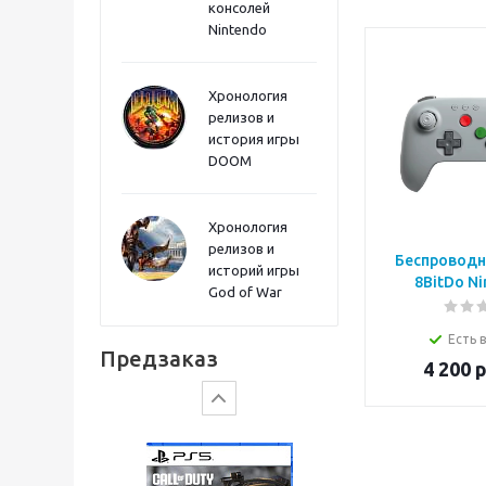
консолей
Sword PS5
Nintendo
Хронология
релизов и
история игры
DOOM
Хронология
релизов и
Беспроводн
историй игры
8BitDo Ni
God of War
Gears of War: E-Day
Есть 
Предзаказ
4 200
р