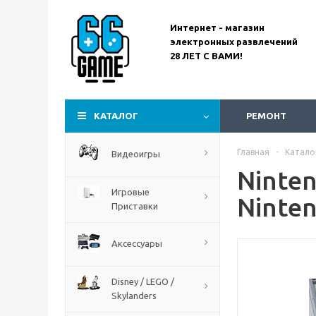
Интернет - магазин
электронных развлечений
28 ЛЕТ С ВАМИ!
Assassin’s Creed
Codename Red
КАТАЛОГ
РЕМОНТ
Главная
-
Катало
Видеоигры
Ninte
Игровые
Ninte
Приставки
Аксессуары
Disney / LEGO /
Skylanders
The Blood of Dawnwalker