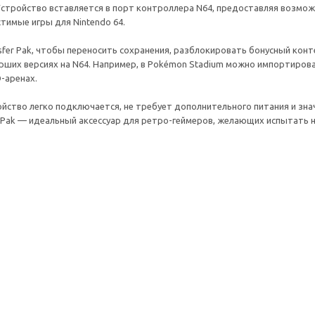
Устройство вставляется в порт контроллера N64, предоставляя возмо
стимые игры для Nintendo 64.
sfer Pak, чтобы переносить сохранения, разблокировать бонусный конт
арших версиях на N64. Например, в Pokémon Stadium можно импортироват
D-аренах.
йство легко подключается, не требует дополнительного питания и зна
 Pak — идеальный аксессуар для ретро-геймеров, желающих испытать н