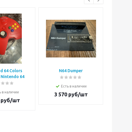
d 64 Colors
N64 Dumper
Ninten
Nintendo 64
Transfe
Есть в наличии
ь в наличии
3 570
руб/шт
Е
руб/шт
2 7