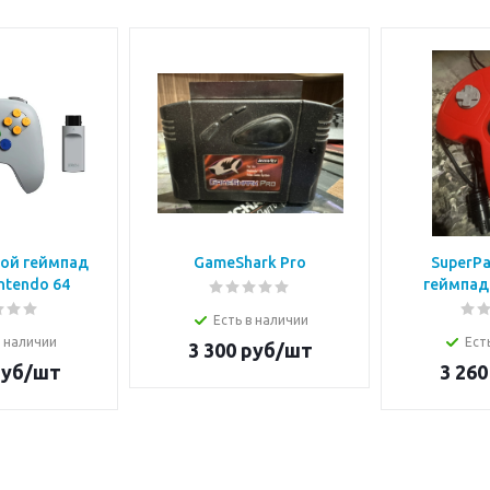
ой геймпад
GameShark Pro
SuperPa
ntendo 64
геймпад 
Есть в наличии
в наличии
Ест
3 300
руб/шт
уб/шт
3 260