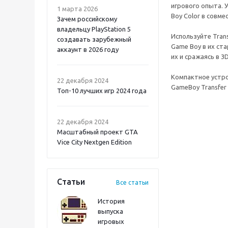
игрового опыта. 
1 марта 2026
Boy Color в совме
Зачем российскому
владельцу PlayStation 5
Используйте Tran
создавать зарубежный
Game Boy в их ст
аккаунт в 2026 году
их и сражаясь в 3
Atomic Heart 2 PS5
Компактное устро
22 декабря 2024
GameBoy Transfer
Топ-10 лучших игр 2024 года
22 декабря 2024
Масштабный проект GTA
Vice City Nextgen Edition
Статьи
Все статьи
История
выпуска
игровых
Onimusha: Way of the