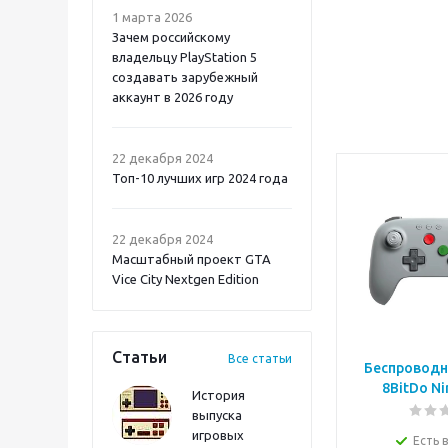
1 марта 2026
Зачем российскому
владельцу PlayStation 5
создавать зарубежный
аккаунт в 2026 году
Atomic Heart 2 PS5
22 декабря 2024
Топ-10 лучших игр 2024 года
22 декабря 2024
Масштабный проект GTA
Vice City Nextgen Edition
Статьи
Все статьи
Беспроводн
8BitDo Ni
История
выпуска
игровых
Onimusha: Way of the
Есть 