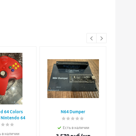
d 64 Colors
N64 Dumper
Ninten
Nintendo 64
Transfe
Есть в наличии
ь в наличии