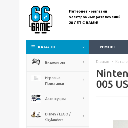
Интернет - магазин
электронных развлечений
28 ЛЕТ С ВАМИ!
Assassin’s Creed
Codename Red
КАТАЛОГ
РЕМОНТ
Главная
-
Катало
Видеоигры
Ninte
Игровые
005 U
Приставки
Аксессуары
Disney / LEGO /
Skylanders
The Blood of Dawnwalker