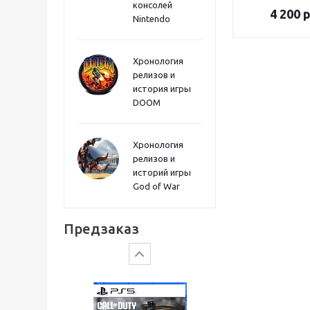
консолей
Sword PS5
4 200
р
Nintendo
Хронология
релизов и
история игры
DOOM
Хронология
релизов и
историй игры
God of War
Gears of War: E-Day
Предзаказ