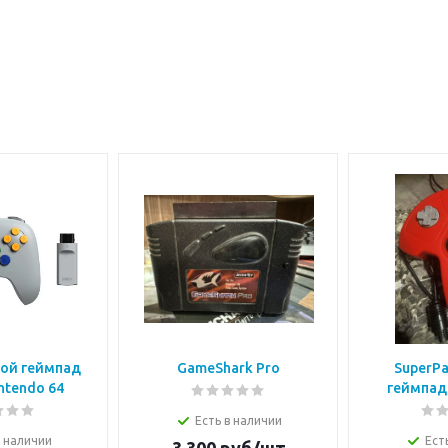
ой геймпад
GameShark Pro
SuperPa
ntendo 64
геймпад 
Есть в наличии
в наличии
Ест