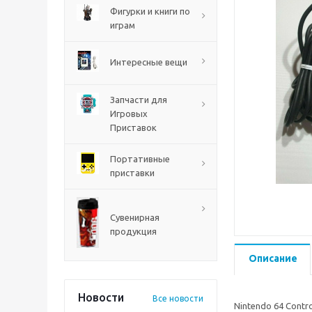
PS5
Фигурки и книги по
играм
Интересные вещи
Запчасти для
Игровых
Приставок
Портативные
приставки
Mortal Shell 2 PS5
Сувенирная
продукция
Описание
Новости
Все новости
Nintendo 64 Contr