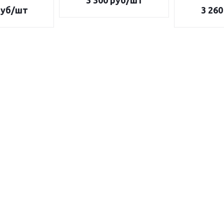
3 300
руб/шт
уб/шт
3 260