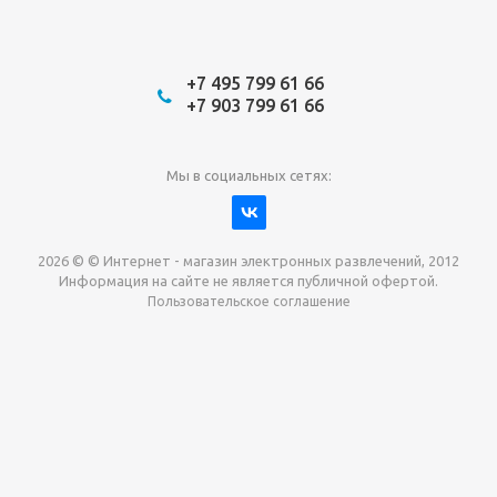
+7 495 799 61 66
+7 903 799 61 66
Мы в социальных сетях:
2026 © © Интернет - магазин электронных развлечений, 2012
Информация на сайте не является публичной офертой.
Пользовательское соглашение
Давайте сотрудничать!
наш магазин готов максимально выгодно для вас
выкупить приставки , игры. Звоните, пишите,
обсудим!
Max
Email
Telegram