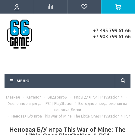
+7 495 799 61 66
+7 903 799 61 66
МЕНЮ
Главная
-
Каталог
-
Видеоигры
-
Игры для PS4 | PlayStation 4
-
Уцененные игры для PS4 | PlayStation 4: Выгодные предложения на
неновые Диски
-
Неновая Б/У игра This War of Mine: The Little Ones PlayStation 4, PS4
Неновая Б/У игра This War of Mine: The