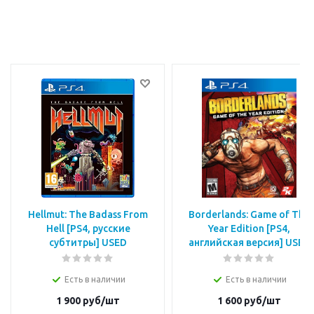
Hellmut: The Badass From
Borderlands: Game of The
Hell [PS4, русские
Year Edition [PS4,
субтитры] USED
английская версия] USED
Есть в наличии
Есть в наличии
1 900
руб/шт
1 600
руб/шт