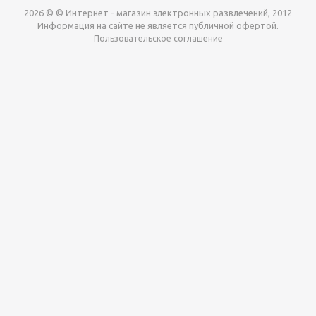
2026 © © Интернет - магазин электронных развлечений, 2012
Информация на сайте не является публичной офертой.
Пользовательское соглашение
Давайте сотрудничать!
наш магазин готов максимально выгодно для вас
выкупить приставки , игры. Звоните, пишите,
обсудим!
Max
Email
Telegram