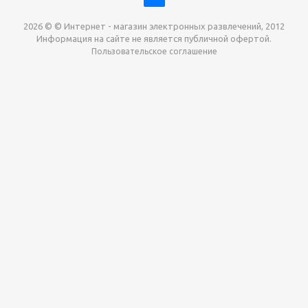
2026 © © Интернет - магазин электронных развлечений, 2012
Информация на сайте не является публичной офертой.
Пользовательское соглашение
Давайте сотрудничать!
наш магазин готов максимально выгодно для вас
выкупить приставки , игры. Звоните, пишите,
обсудим!
Max
Email
Telegram