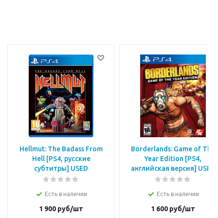
Hellmut: The Badass From
Borderlands: Game of The
Hell [PS4, русские
Year Edition [PS4,
субтитры] USED
английская версия] USED
Есть в наличии
Есть в наличии
1 900
руб/шт
1 600
руб/шт