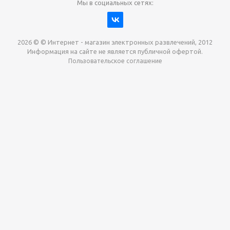
Мы в социальных сетях:
2026 © © Интернет - магазин электронных развлечений, 2012
Информация на сайте не является публичной офертой.
Пользовательское соглашение
Давайте сотрудничать!
наш магазин готов максимально выгодно для вас
выкупить приставки , игры. Звоните, пишите,
обсудим!
Max
Email
Telegram