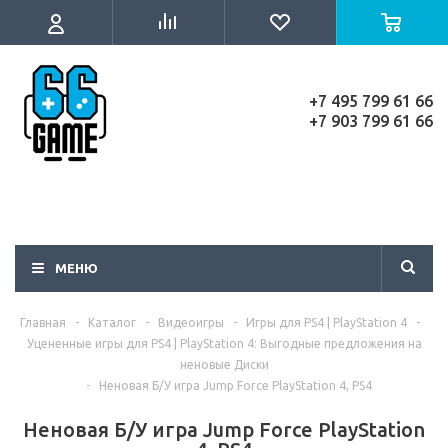
+7 495 799 61 66
+7 903 799 61 66
МЕНЮ
Главная
-
Каталог
-
Видеоигры
-
Игры для PS4 | PlayStation 4
-
Уцененные игры для PS4 | PlayStation 4: Выгодные предложения на
неновые Диски
-
Неновая Б/У игра Jump Force PlayStation 4, PS4
Неновая Б/У игра Jump Force PlayStation