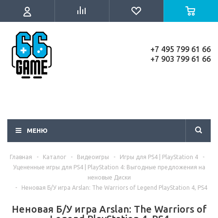
+7 495 799 61 66
+7 903 799 61 66
МЕНЮ
Главная
-
Каталог
-
Видеоигры
-
Игры для PS4 | PlayStation 4
-
Уцененные игры для PS4 | PlayStation 4: Выгодные предложения на
неновые Диски
-
Неновая Б/У игра Arslan: The Warriors of Legend PlayStation 4, PS4
Неновая Б/У игра Arslan: The Warriors of