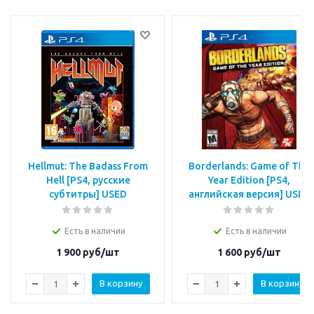
Hellmut: The Badass From
Borderlands: Game of The
Hell [PS4, русские
Year Edition [PS4,
субтитры] USED
английская версия] USED
Есть в наличии
Есть в наличии
1 900
руб/шт
1 600
руб/шт
В корзину
В корзину