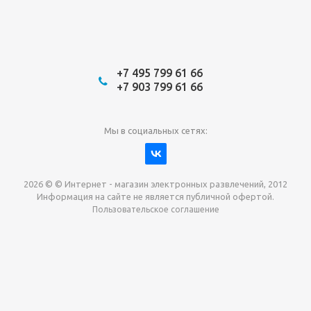
+7 495 799 61 66
+7 903 799 61 66
Мы в социальных сетях:
2026 © © Интернет - магазин электронных развлечений, 2012
Информация на сайте не является публичной офертой.
Пользовательское соглашение
Давайте сотрудничать!
наш магазин готов максимально выгодно для вас
выкупить приставки , игры. Звоните, пишите,
обсудим!
Max
Email