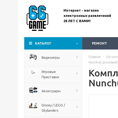
Интернет - магазин
электронных развлечений
28 ЛЕТ С ВАМИ!
Assassin’s Creed
Codename Red
КАТАЛОГ
РЕМОНТ
Главная
-
Катало
Видеоигры
Nunchuk (розовый) 
Компл
Игровые
Приставки
Nunchu
Аксессуары
Disney / LEGO /
Skylanders
The Blood of Dawnwalker