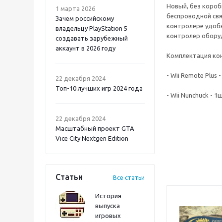
Новый, без коробк
1 марта 2026
беспроводной свя
Зачем российскому
контролере удоб
владельцу PlayStation 5
контролер обору
создавать зарубежный
аккаунт в 2026 году
Комплектация ко
Atomic Heart 2 PS5
- Wii Remote Plus -
22 декабря 2024
Топ-10 лучших игр 2024 года
- Wii Nunchuck - 1
22 декабря 2024
Масштабный проект GTA
Vice City Nextgen Edition
Статьи
Все статьи
История
выпуска
игровых
Onimusha: Way of the