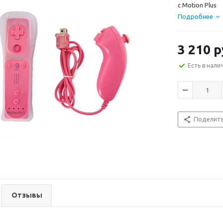
c Motion Plus
Подробнее
3 210
р
Есть в нали
Поделит
Отзывы