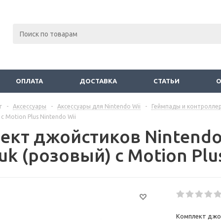
ОПЛАТА
ДОСТАВКА
СТАТЬИ
г
-
Аксессуары
-
Аксессуары для Nintendo Wii
-
Геймпады и контролле
c Motion Plus Nintendo Wii
ект джойстиков Nintendo 
k (розовый) c Motion Plu
Комплект джой