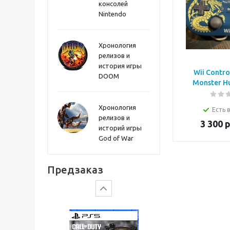
консолей
Sword PS5
Nintendo
Хронология
релизов и
история игры
Wii Control
DOOM
Monster H
Хронология
Есть 
релизов и
3 300
р
историй игры
God of War
Gears of War: E-Day
Предзаказ