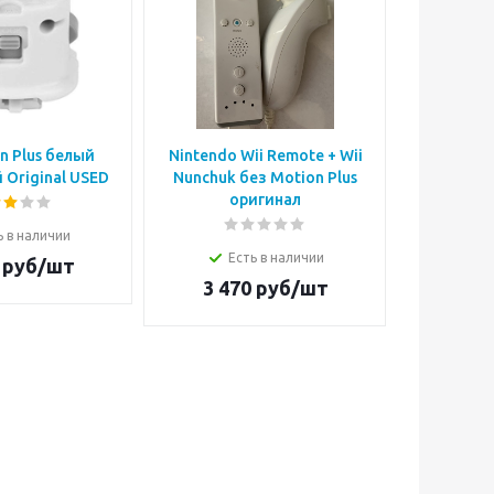
n Plus белый
Nintendo Wii Remote + Wii
Игровой 
 Original USED
Nunchuk без Motion Plus
Remo
оригинал
(голубой)
ь в наличии
Есть в наличии
руб/шт
Е
3 470
руб/шт
2 8