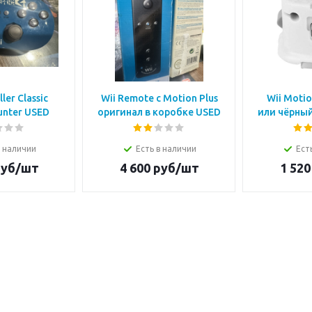
ler Classic
Wii Remote с Motion Plus
Wii Motio
unter USED
оригинал в коробке USED
или чёрный
в наличии
Есть в наличии
Ест
уб/шт
4 600
руб/шт
1 520