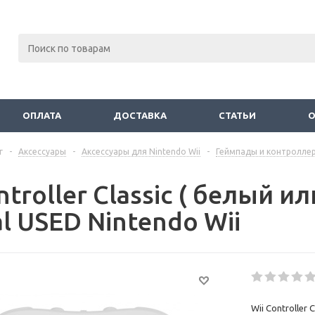
ОПЛАТА
ДОСТАВКА
СТАТЬИ
г
-
Аксессуары
-
Аксессуары для Nintendo Wii
-
Геймпады и контролле
ntroller Classic ( белый и
al USED Nintendo Wii
Wii Controller 