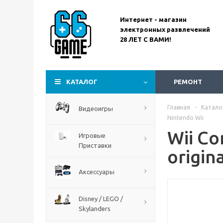
Интернет - магазин
электронных развлечений
28 ЛЕТ С ВАМИ!
Assassin’s Creed
Codename Red
КАТАЛОГ
РЕМОНТ
Главная
-
Катало
Видеоигры
Nintendo Wii
Wii Co
Игровые
Приставки
origin
Аксессуары
Disney / LEGO /
Skylanders
The Blood of Dawnwalker