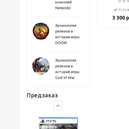
консолей
Sword PS5
Nintendo
Есть 
3 300
р
Хронология
релизов и
история игры
DOOM
Хронология
релизов и
историй игры
God of War
Gears of War: E-Day
Предзаказ