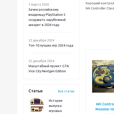
Хороший контролл
1 марта 2026
Wii Controller Cl
Зачем российскому
владельцу PlayStation 5
создавать зарубежный
аккаунт в 2026 году
Atomic Heart 2 PS5
22 декабря 2024
Топ-10 лучших игр 2024 года
22 декабря 2024
Масштабный проект GTA
Vice City Nextgen Edition
Статьи
Все статьи
История
Wii Control
выпуска
Monster H
игровых
Onimusha: Way of the