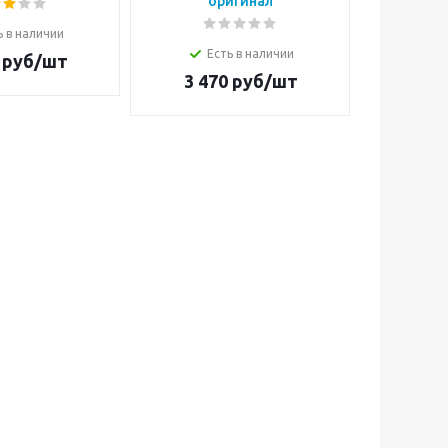
оригинал
(голубой)
ь в наличии
Есть в наличии
руб/шт
Е
3 470
руб/шт
2 8