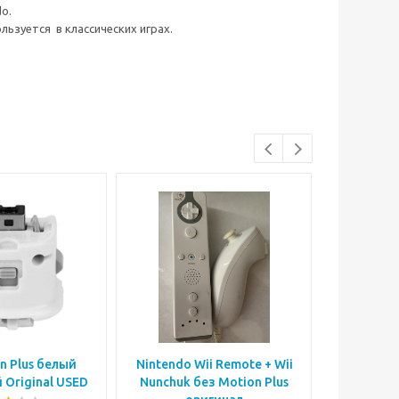
o.
ользуется в классических играх.
n Plus белый
Nintendo Wii Remote + Wii
Игровой 
 Original USED
Nunchuk без Motion Plus
Remo