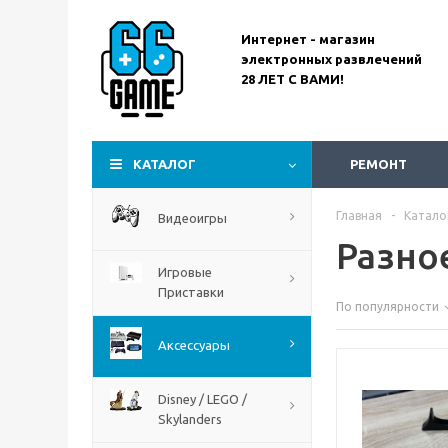
Call Of Duty Black Ops Gulf
Интернет - магазин
War
электронных развлечений
28 ЛЕТ С ВАМИ!
КАТАЛОГ
РЕМОНТ
Главная
-
Катало
Видеоигры
Разно
Игровые
Приставки
По популярности
Assassin’s Creed
Аксессуары
Codename Red
Disney / LEGO /
Skylanders