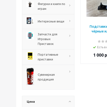
Фигурки и книги по
играм
Интересные вещи
Подставки
чёрные и
Запчасти для
Игровых
Приставок
The Blood of Dawnwalker
Есть в
PS5
1 000
р
Портативные
приставки
Сувенирная
продукция
Цена