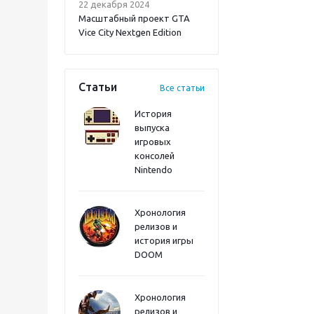
22 декабря 2024
Масштабный проект GTA
Vice City Nextgen Edition
Статьи
Все статьи
История
выпуска
игровых
Onimusha: Way of the
консолей
Sword PS5
Nintendo
Хронология
релизов и
история игры
DOOM
Хронология
релизов и