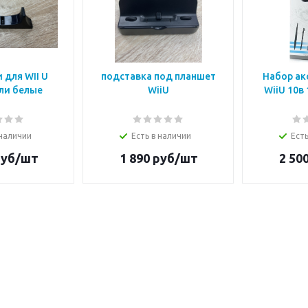
 для WII U
подставка под планшет
Набор ак
ли белые
WiiU
WiiU 10в
 наличии
Есть в наличии
Есть
уб/шт
1 890
руб/шт
2 50