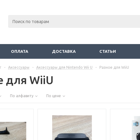
ОПЛАТА
ДОСТАВКА
СТАТЬИ
г
-
Аксессуары
-
Аксессуары для Nintendo Wii U
-
Разное для WiiU
е для WiiU
По алфавиту
По цене