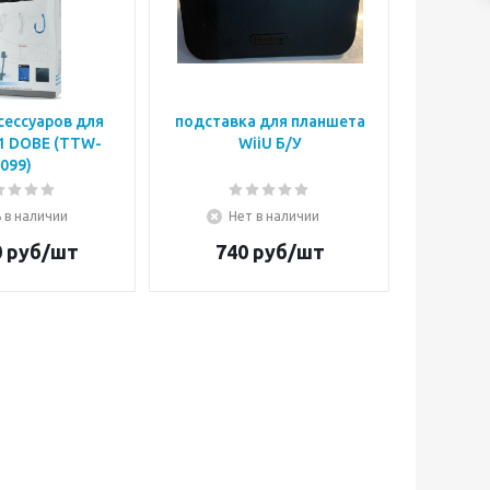
сессуаров для
подставка для планшета
 1 DOBE (TTW-
WiiU Б/У
099)
 в наличии
Нет в наличии
0
руб/шт
740
руб/шт