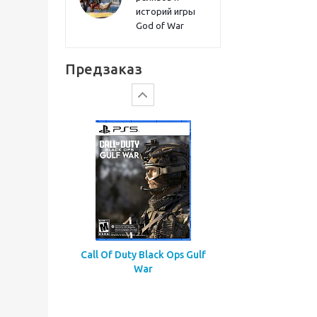
историй игры
God of War
Gears of War: E-Day
Предзаказ
Call Of Duty Black Ops Gulf
War