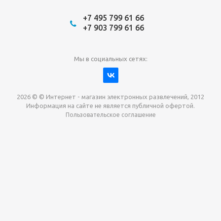
+7 495 799 61 66
+7 903 799 61 66
Мы в социальных сетях:
2026 © © Интернет - магазин электронных развлечений, 2012
Информация на сайте не является публичной офертой.
Пользовательское соглашение
Давайте сотрудничать!
наш магазин готов максимально выгодно для вас
выкупить приставки , игры. Звоните, пишите,
обсудим!
Max
Email
Telegram