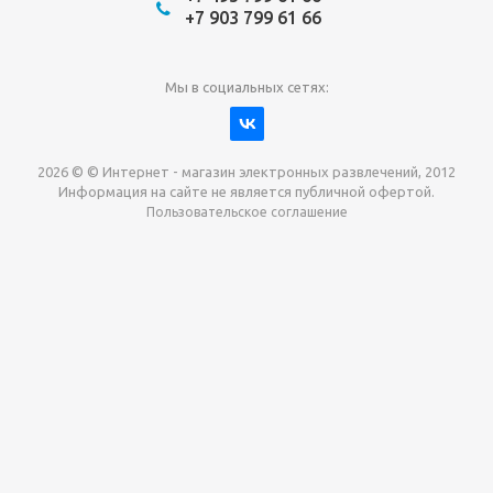
+7 903 799 61 66
Мы в социальных сетях:
2026 © © Интернет - магазин электронных развлечений, 2012
Информация на сайте не является публичной офертой.
Пользовательское соглашение
Давайте сотрудничать!
наш магазин готов максимально выгодно для вас
выкупить приставки , игры. Звоните, пишите,
обсудим!
Max
Email
Telegram