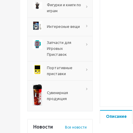
Codename Red
Фигурки и книги по
играм
Интересные вещи
Запчасти для
Игровых
Приставок
Портативные
приставки
The Blood of Dawnwalker
PS5
Сувенирная
продукция
Описание
Новости
Все новости