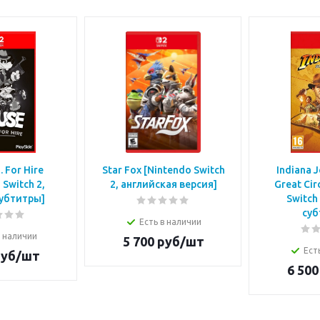
. For Hire
Star Fox [Nintendo Switch
Indiana 
 Switch 2,
2, английская версия]
Great Cir
субтитры]
Switch
суб
Есть в наличии
в наличии
5 700
руб/шт
Ест
уб/шт
6 500