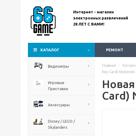
Интернет - магазин
электронных развлечений
28 ЛЕТ С ВАМИ!
Call Of Duty Black Ops Gulf
War
КАТАЛОГ
РЕМОНТ
Главная
-
Катало
Видеоигры
Key Card) Nintendo 
Новая 
Игровые
Приставки
Card) 
Аксессуары
Disney / LEGO /
Skylanders
Assassin’s Creed