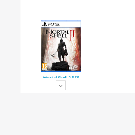
The Blood of Dawnwalker
PS5