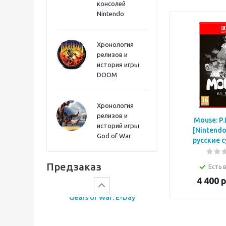
консолей
Nintendo
Хронология
релизов и
история игры
DOOM
Хронология
релизов и
Mouse: P.I
историй игры
[Nintendo
God of War
русские 
Onimusha: Way of the
Sword PS5
Предзаказ
Есть 
4 400
р