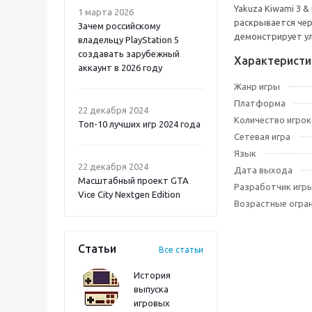
Yakuza Kiwami 3 
1 марта 2026
раскрывается чер
Зачем российскому
демонстрирует ул
владельцу PlayStation 5
создавать зарубежный
Характеристи
аккаунт в 2026 году
Жанр игры
Mortal Shell 2 PS5
Платформа
22 декабря 2024
Количество игрок
Топ-10 лучших игр 2024 года
Сетевая игра
Язык
22 декабря 2024
Дата выхода
Масштабный проект GTA
Разработчик игр
Vice City Nextgen Edition
Возрастные огра
Статьи
Все статьи
История
выпуска
игровых
Atomic Heart 2 PS5