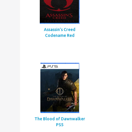
Call Of Duty Black Ops Gulf
War
Assassin’s Creed
Codename Red