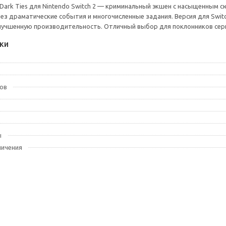
& Dark Ties для Nintendo Switch 2 — криминальный экшен с насыщенны
ез драматические события и многочисленные задания. Версия для Swit
учшенную производительность. Отличный выбор для поклонников сери
ки
ов
ы
ничения