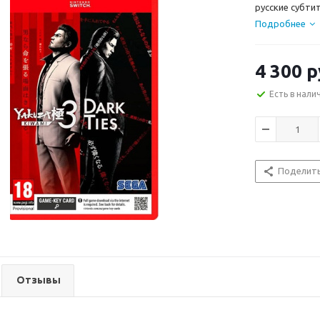
русские субти
Подробнее
4 300
р
Есть в нали
Поделит
Отзывы