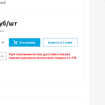
тры]
уб/шт
чии
В корзину
Купить в 1 клик
При самовывозе или доставке заказа
ься
нашим курьером возможна скидка от 5%