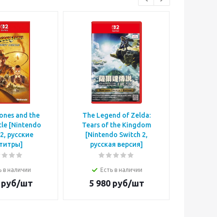
Jones and the
The Legend of Zelda:
Pragma
cle [Nintendo
Tears of the Kingdom
Card) [Ni
 2, русские
[Nintendo Switch 2,
русс
титры]
русская версия]
Е
ь в наличии
Есть в наличии
5 9
руб/шт
5 980
руб/шт