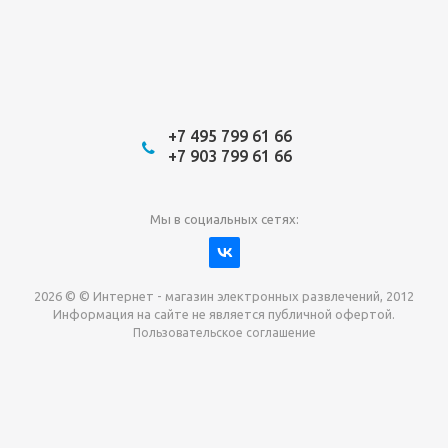
+7 495 799 61 66
+7 903 799 61 66
Мы в социальных сетях:
2026 © © Интернет - магазин электронных развлечений, 2012
Информация на сайте не является публичной офертой.
Пользовательское соглашение
Давайте сотрудничать!
наш магазин готов максимально выгодно для вас
выкупить приставки , игры. Звоните, пишите,
обсудим!