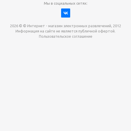
Мы в социальных сетях:
2026 © © Интернет - магазин электронных развлечений, 2012
Информация на сайте не является публичной офертой.
Пользовательское соглашение
Давайте сотрудничать!
наш магазин готов максимально выгодно для вас
выкупить приставки , игры. Звоните, пишите,
обсудим!
Max
Email
Telegram