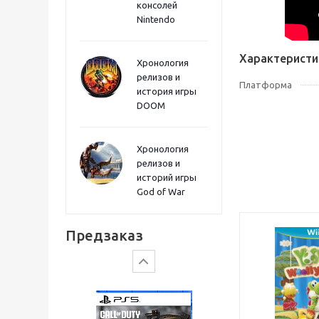
консолей
Sword PS5
Nintendo
Характеристи
Хронология
релизов и
Платформа
история игры
DOOM
Хронология
релизов и
историй игры
God of War
Gears of War: E-Day
Предзаказ