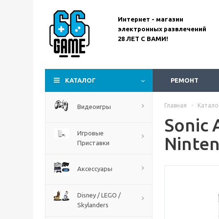
Интернет - магазин
электронных развлечений
28 ЛЕТ С ВАМИ!
Assassin’s Creed
Codename Red
КАТАЛОГ
РЕМОНТ
Главная
-
Катало
Видеоигры
Sonic 
Игровые
Ninten
Приставки
Аксессуары
Disney / LEGO /
Skylanders
The Blood of Dawnwalker