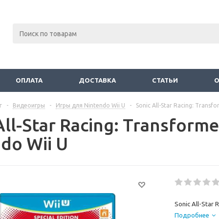
ОПЛАТА
ДОСТАВКА
СТАТЬИ
г
-
Видеоигры
-
Игры для Nintendo Wii U
-
Sonic All-Star Racing: Trans
All-Star Racing: Transfor
do Wii U
Sonic All-Star 
Подробнее