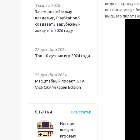
ведь на трассу в
1 марта 2026
которые могут бе
Зачем российскому
высшего пилотажа
владельцу PlayStation 5
создавать зарубежный
аккаунт в 2026 году
Atomic Heart 2 PS5
22 декабря 2024
Топ-10 лучших игр 2024 года
22 декабря 2024
Масштабный проект GTA
Vice City Nextgen Edition
Статьи
Все статьи
История
выпуска
игровых
Onimusha: Way of the