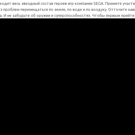
ыходит весь звездный состав героев игр компании SEGA. Примите участи
з проблем перемещаться по земле, по воде и по воздуху. Отточите н
. И не забудьте об оружии и суперспособностях. Чтобы первым прийти 