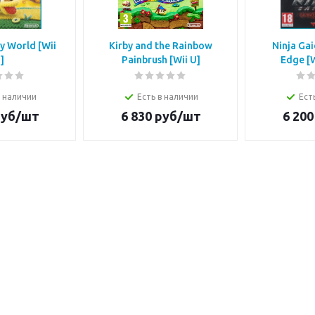
y World [Wii
Kirby and the Rainbow
Ninja Ga
]
Painbrush [Wii U]
Edge [W
в наличии
Есть в наличии
Ест
уб/шт
6 830
руб/шт
6 200