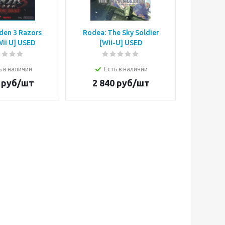
iden 3 Razors
Rodea: The Sky Soldier
New Super
ii U] USED
[Wii-U] USED
New Super
ь в наличии
Есть в наличии
Е
руб/шт
2 840
руб/шт
4 8