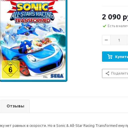
2 090
р
Есть в нали
Купить
Поделит
Отзывы
у нет равных в скорости. Но в Sonic & All-Star Racing Transformed ему