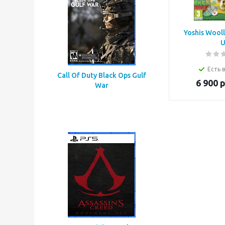
Yoshis Wooll
U
Есть 
Call Of Duty Black Ops Gulf
6 900
р
War