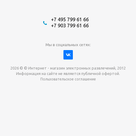
+7 495 799 61 66
+7 903 799 61 66
Мы в социальных сетях:
2026 © © Интернет - магазин электронных развлечений, 2012
Информация на сайте не является публичной офертой.
Пользовательское соглашение
Давайте сотрудничать!
наш магазин готов максимально выгодно для вас
выкупить приставки , игры. Звоните, пишите,
обсудим!
Max
Email
Telegram