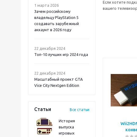
Если хотите подкл
1 марта 2026
вашего телевизор
Зачем российскому
владельцу PlayStation 5
создавать зарубежный
аккаунт в 2026 году
Atomic Heart 2 PS5
22 декабря 2024
Топ-10 лучших игр 2024 года
22 декабря 2024
Масштабный проект GTA
Vice City Nextgen Edition
Статьи
Все статьи
История
Wii2HD
выпуска
конв
игровых
Onimusha: Way of the