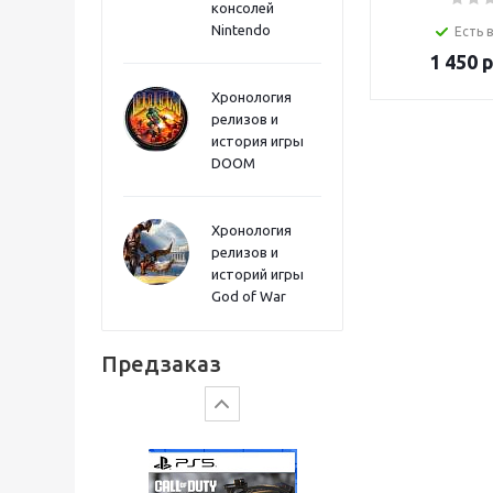
консолей
Sword PS5
Nintendo
Есть 
1 450
р
Хронология
релизов и
история игры
DOOM
Хронология
релизов и
историй игры
God of War
Gears of War: E-Day
Предзаказ