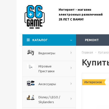
Интернет - магазин
электронных развлечений
28 ЛЕТ С ВАМИ!
Assassin’s Creed
Codename Red
КАТАЛОГ
РЕМОНТ
Главная
-
Катало
Видеоигры
Купит
Игровые
Приставки
Интересное
Аксессуары
Disney / LEGO /
Skylanders
The Blood of Dawnwalker