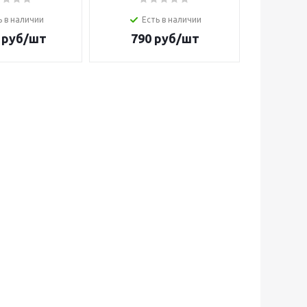
Е
ь в наличии
Есть в наличии
1 4
руб/шт
790
руб/шт