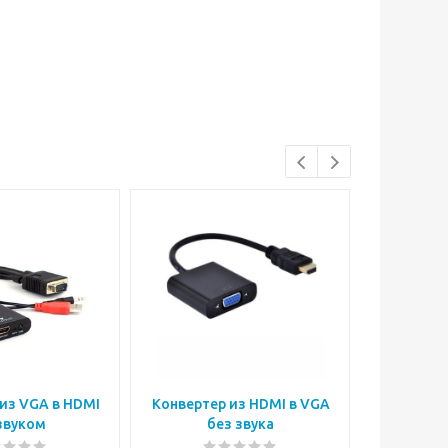
Интересное
из VGA в HDMI
Конвертер из HDMI в VGA
PS2
звуком
без звука