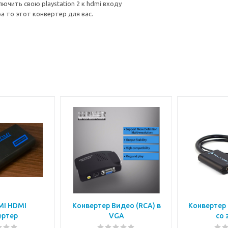
ючить свою playstation 2 к hdmi входу
а то этот конвертер для вас.
MI HDMI
Конвертер Видео (RCA) в
Конвертер 
ертер
VGA
со 