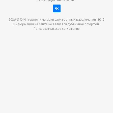
2026 © © Интернет - магазин электронных развлечений, 2012
Информация на сайте не является публичной офертой.
Пользовательское соглашение
Давайте сотрудничать!
наш магазин готов максимально выгодно для вас
выкупить приставки , игры. Звоните, пишите,
обсудим!
Max
Email
Telegram