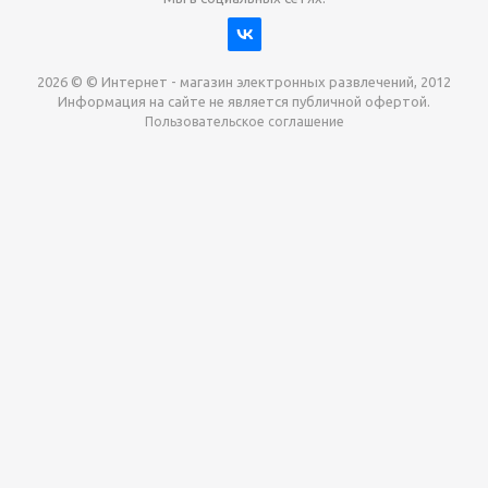
2026 © © Интернет - магазин электронных развлечений, 2012
Информация на сайте не является публичной офертой.
Пользовательское соглашение
Давайте сотрудничать!
наш магазин готов максимально выгодно для вас
выкупить приставки , игры. Звоните, пишите,
обсудим!
Max
Email
Telegram