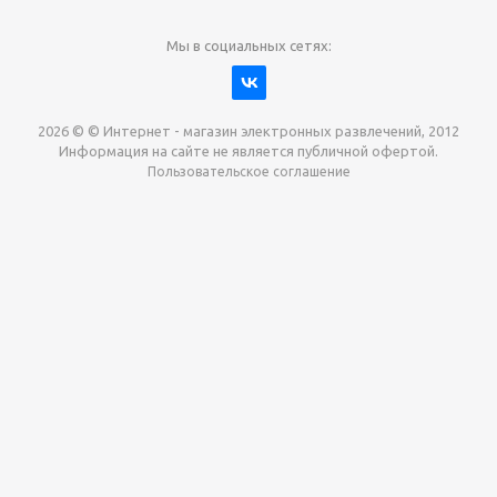
Мы в социальных сетях:
2026 © © Интернет - магазин электронных развлечений, 2012
Информация на сайте не является публичной офертой.
Пользовательское соглашение
Давайте сотрудничать!
наш магазин готов максимально выгодно для вас
выкупить приставки , игры. Звоните, пишите,
обсудим!
Max
Email
Telegram