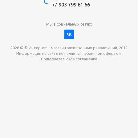
+7 903 799 61 66
Мы в социальных сетях:
2026 © © Интернет - магазин электронных развлечений, 2012
Информация на сайте не является публичной офертой.
Пользовательское соглашение
Давайте сотрудничать!
наш магазин готов максимально выгодно для вас
выкупить приставки , игры. Звоните, пишите,
обсудим!
Max
Email
Telegram