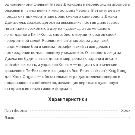
одноимённому фильму Питера Джексона и переносящий игроков в
опасный и таинственный мир острова Черепа. В этой игре вам
предстоит примерить две роли: смелого сценариста Джека
Дрисколла, сражающегося за выживание против динозавров,
гигантских насекомых и других чудовищ, а также самого
легендарного Кинг-Конга, способного крушить врагов своей
невероятной силой. Реалистичная атмосфера джунглей,
напряжённые бои и кинематографический стиль делают
прохождение по-настоящему уникальным. От первого лица за
Джека вы будете исследовать мир, решать задачи и искать
способы выжить, а управляя Конгом — вступать в эпические
сражения с Ти-Рексами и защищать Энн. Peter Jackson's King Kong
для Xbox Original — обязательная игра для коллекционеров и
поклонников кинобоевиков, желающих пережить культовую
историю в интерактивном формате.
Характеристики
Платформа
Xbox
Язык
-