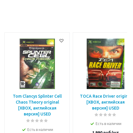
Tom Clancys Splinter Cell
TOCA Race Driver original
Chaos Theory original
[XBOX, английская
[XBOX, английская
версия] USED
версия] USED
Есть в наличии
Есть в наличии
1 990
руб/шт