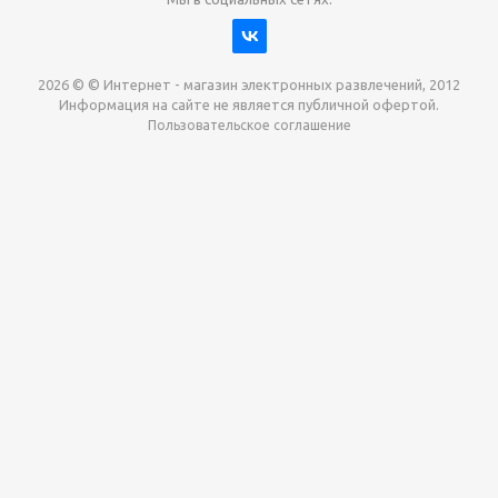
2026 © © Интернет - магазин электронных развлечений, 2012
Информация на сайте не является публичной офертой.
Пользовательское соглашение
Давайте сотрудничать!
наш магазин готов максимально выгодно для вас
выкупить приставки , игры. Звоните, пишите,
обсудим!
Max
Email
Telegram