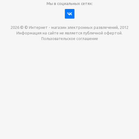
Мы в социальных сетях:
2026 © © Интернет - магазин электронных развлечений, 2012
Информация на сайте не является публичной офертой.
Пользовательское соглашение
Давайте сотрудничать!
наш магазин готов максимально выгодно для вас
выкупить приставки , игры. Звоните, пишите,
обсудим!
Max
Email
Telegram