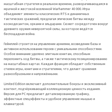
масштабная стратегия в реальном времени, разворачивающаяся в
мрачной и жестокой вселенной Warhammer 40 000. Игра
объединяет элементы классических RTS и динамичных
тактических сражений, предлагая эпические битвы между
космодесантом, орками и эльдарами. Сюжет сосредоточен вокруг
древнего оружия невероятной силы, за которое ведётся
беспощадная война.
Геймплей строится на управлении армиями, возведении базы и
активном использовании героев с уникальными способностями.
Особое внимание уделено элитным юнитам, способным
переломить ход битвы, а также тактическому позиционированию
на масштабных картах. Каждая фракция обладает собственным
стилем игры, юнитами и стратегиями, что делает сражения
разнообразными и напряжёнными.
Limited Edition включает дополнительные бонусы и эксклюзивный
контент, подчёркивающий коллекционную ценность издания.
Версия для PC предлагает детализированную графику,
эффектные спецэффекты и удобное управление мышью и
клавиатурой.