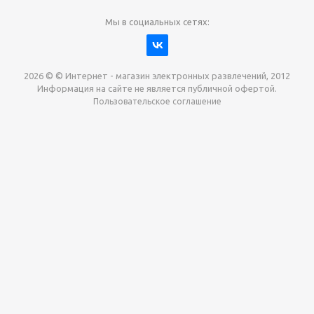
Мы в социальных сетях:
2026 © © Интернет - магазин электронных развлечений, 2012
Информация на сайте не является публичной офертой.
Пользовательское соглашение
Давайте сотрудничать!
наш магазин готов максимально выгодно для вас
выкупить приставки , игры. Звоните, пишите,
обсудим!
Max
Email
Telegram