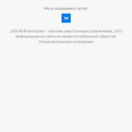
Мы в социальных сетях:
2026 © © Интернет - магазин электронных развлечений, 2012
Информация на сайте не является публичной офертой.
Пользовательское соглашение
Давайте сотрудничать!
наш магазин готов максимально выгодно для вас
выкупить приставки , игры. Звоните, пишите,
обсудим!
Max
Email
Telegram