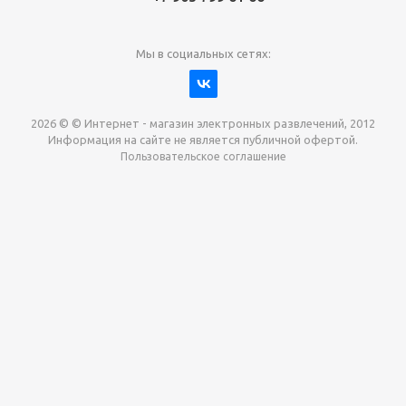
Мы в социальных сетях:
2026 © © Интернет - магазин электронных развлечений, 2012
Информация на сайте не является публичной офертой.
Пользовательское соглашение
Давайте сотрудничать!
наш магазин готов максимально выгодно для вас
выкупить приставки , игры. Звоните, пишите,
обсудим!
Max
Email
Telegram