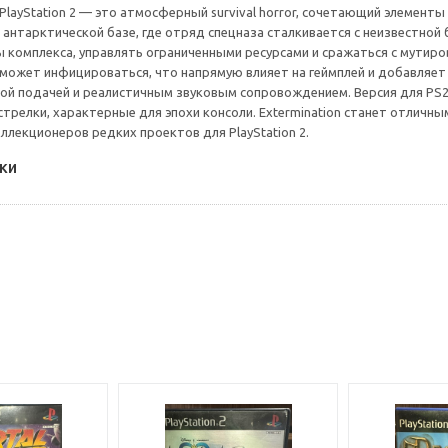
я PlayStation 2 — это атмосферный survival horror, сочетающий элемен
 антарктической базе, где отряд спецназа сталкивается с неизвестной
комплекса, управлять ограниченными ресурсами и сражаться с мутиро
 может инфицироваться, что напрямую влияет на геймплей и добавляе
ой подачей и реалистичным звуковым сопровождением. Версия для PS
трелки, характерные для эпохи консоли. Extermination станет отличн
оллекционеров редких проектов для PlayStation 2.
ки