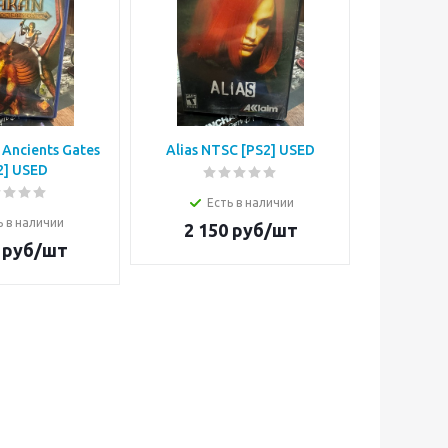
Ancients Gates
Alias NTSC [PS2] USED
Dragonba
2] USED
[
Есть в наличии
ь в наличии
Е
2 150
руб/шт
руб/шт
1 6