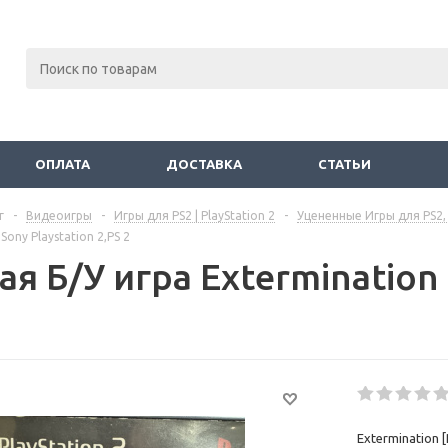
ОПЛАТА
ДОСТАВКА
СТАТЬИ
г
-
Видеоигры
-
Игры для PS2 | PlayStation 2
-
Уцененные Игры для PS2, 
Sony Playstation 2,PS 2
я Б/У игра Extermination 
Extermination 