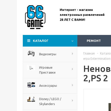
Интернет - магазин
электронных развлечений
28 ЛЕТ С ВАМИ!
Assassin’s Creed
Codename Red
КАТАЛОГ
РЕМОНТ
Главная
-
Катало
Видеоигры
игра Extermination 
Ненова
Игровые
Приставки
2,PS 2
Аксессуары
Disney / LEGO /
Skylanders
The Blood of Dawnwalker