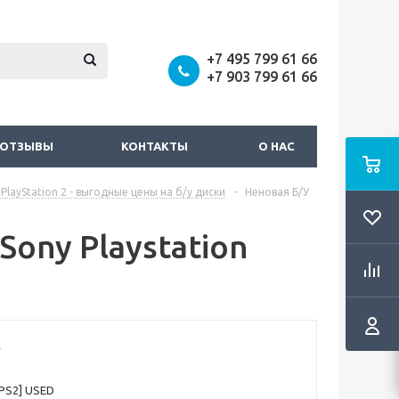
+7 495 799 61 66
+7 903 799 61 66
ОТЗЫВЫ
КОНТАКТЫ
О НАС
PlayStation 2 - выгодные цены на б/у диски
-
Неновая Б/У
Sony Playstation
[PS2] USED