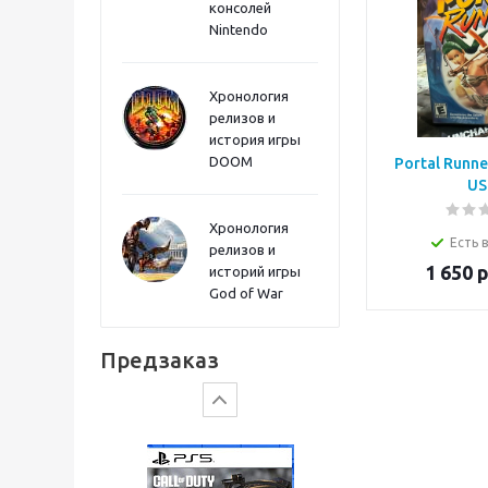
консолей
Sword PS5
Nintendo
Хронология
релизов и
история игры
DOOM
Portal Runne
US
Хронология
Есть 
релизов и
1 650
р
историй игры
God of War
Gears of War: E-Day
Предзаказ