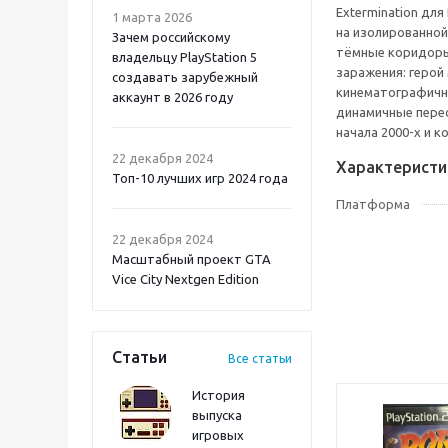
Extermination дл
1 марта 2026
на изолированной
Зачем российскому
тёмные коридоры 
владельцу PlayStation 5
заражения: герой
создавать зарубежный
кинематографичн
аккаунт в 2026 году
динамичные перес
начала 2000-х и к
Atomic Heart 2 PS5
22 декабря 2024
Характеристи
Топ-10 лучших игр 2024 года
Платформа
22 декабря 2024
Масштабный проект GTA
Vice City Nextgen Edition
Статьи
Все статьи
История
выпуска
игровых
Onimusha: Way of the