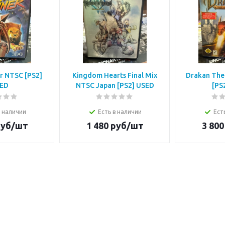
r NTSC [PS2]
Kingdom Hearts Final Mix
Drakan The 
ED
NTSC Japan [PS2] USED
[PS
в наличии
Есть в наличии
Ест
уб/шт
1 480
руб/шт
3 800