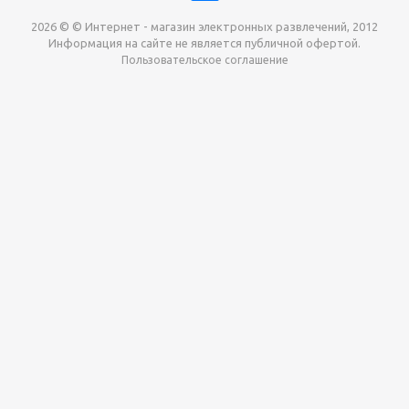
2026 © © Интернет - магазин электронных развлечений, 2012
Информация на сайте не является публичной офертой.
Пользовательское соглашение
Давайте сотрудничать!
наш магазин готов максимально выгодно для вас
выкупить приставки , игры. Звоните, пишите,
обсудим!
Max
Email
Telegram