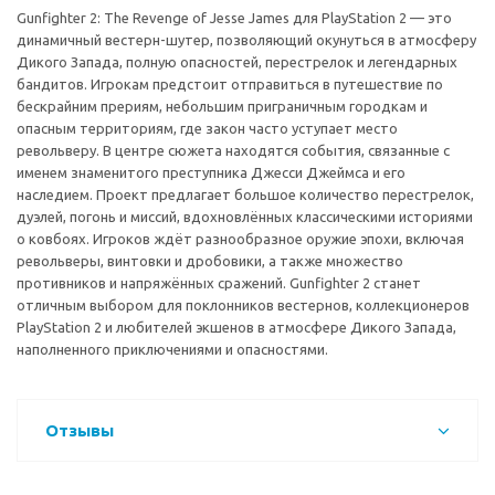
Gunfighter 2: The Revenge of Jesse James для PlayStation 2 — это
динамичный вестерн-шутер, позволяющий окунуться в атмосферу
Дикого Запада, полную опасностей, перестрелок и легендарных
бандитов. Игрокам предстоит отправиться в путешествие по
бескрайним прериям, небольшим приграничным городкам и
опасным территориям, где закон часто уступает место
револьверу. В центре сюжета находятся события, связанные с
именем знаменитого преступника Джесси Джеймса и его
наследием. Проект предлагает большое количество перестрелок,
дуэлей, погонь и миссий, вдохновлённых классическими историями
о ковбоях. Игроков ждёт разнообразное оружие эпохи, включая
револьверы, винтовки и дробовики, а также множество
противников и напряжённых сражений. Gunfighter 2 станет
отличным выбором для поклонников вестернов, коллекционеров
PlayStation 2 и любителей экшенов в атмосфере Дикого Запада,
наполненного приключениями и опасностями.
Отзывы