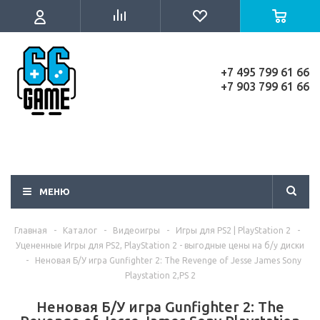
+7 495 799 61 66
+7 903 799 61 66
МЕНЮ
Главная
-
Каталог
-
Видеоигры
-
Игры для PS2 | PlayStation 2
-
Уцененные Игры для PS2, PlayStation 2 - выгодные цены на б/у диски
-
Неновая Б/У игра Gunfighter 2: The Revenge of Jesse James Sony
Playstation 2,PS 2
Неновая Б/У игра Gunfighter 2: The