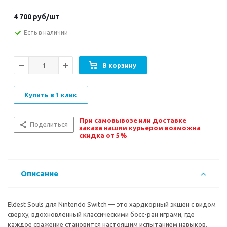
4 700
руб/шт
Есть в наличии
В корзину
Купить в 1 клик
При самовывозе или доставке
Поделиться
заказа нашим курьером возможна
скидка от 5%
Описание
Eldest Souls для Nintendo Switch — это хардкорный экшен с видом
сверху, вдохновлённый классическими босс-ран играми, где
каждое сражение становится настоящим испытанием навыков.