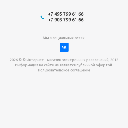
+7 495 799 61 66
+7 903 799 61 66
Мы в социальных сетях:
2026 © © Интернет - магазин электронных развлечений, 2012
Информация на сайте не является публичной офертой.
Пользовательское соглашение
Давайте сотрудничать!
наш магазин готов максимально выгодно для вас
выкупить приставки , игры. Звоните, пишите,
обсудим!
Max
Email
Telegram