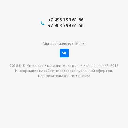
+7 495 799 61 66
+7 903 799 61 66
Мы в социальных сетях:
2026 © © Интернет - магазин электронных развлечений, 2012
Информация на сайте не является публичной офертой.
Пользовательское соглашение
Давайте сотрудничать!
наш магазин готов максимально выгодно для вас
выкупить приставки , игры. Звоните, пишите,
обсудим!
Max
Email
Telegram