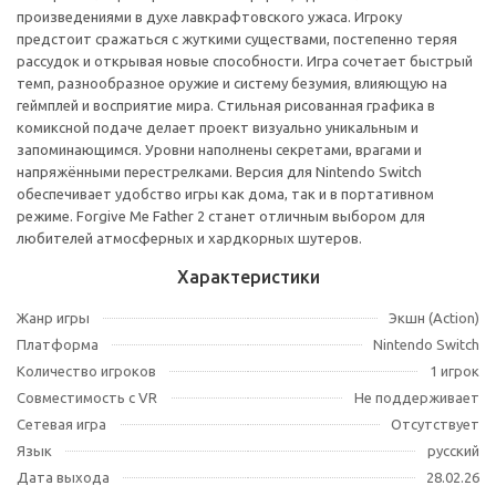
произведениями в духе лавкрафтовского ужаса. Игроку
предстоит сражаться с жуткими существами, постепенно теряя
рассудок и открывая новые способности. Игра сочетает быстрый
темп, разнообразное оружие и систему безумия, влияющую на
геймплей и восприятие мира. Стильная рисованная графика в
комиксной подаче делает проект визуально уникальным и
запоминающимся. Уровни наполнены секретами, врагами и
напряжёнными перестрелками. Версия для Nintendo Switch
обеспечивает удобство игры как дома, так и в портативном
режиме. Forgive Me Father 2 станет отличным выбором для
любителей атмосферных и хардкорных шутеров.
Характеристики
Жанр игры
Экшн (Action)
Платформа
Nintendo Switch
Количество игроков
1 игрок
Совместимость с VR
Не поддерживает
Сетевая игра
Отсутствует
Язык
русский
Дата выхода
28.02.26