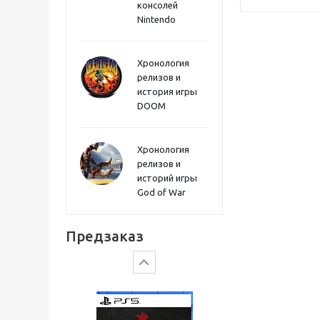
Sword PS5
консолей
Nintendo
Хронология
релизов и
история игры
DOOM
Хронология
релизов и
историй игры
God of War
Gears of War: E-Day
Предзаказ