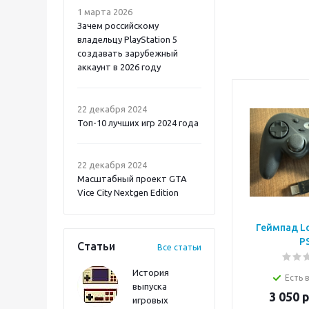
1 марта 2026
Зачем российскому
владельцу PlayStation 5
создавать зарубежный
аккаунт в 2026 году
Atomic Heart 2 PS5
22 декабря 2024
Топ-10 лучших игр 2024 года
22 декабря 2024
Масштабный проект GTA
Vice City Nextgen Edition
Геймпад Lo
P
Статьи
Все статьи
История
Есть 
выпуска
3 050
р
Onimusha: Way of the
игровых