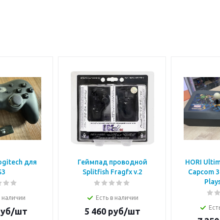
gitech для
Геймпад проводной
HORI Ultim
S3
Splitfish Fragfx v.2
Capcom 3 
Play
в наличии
Есть в наличии
Ест
уб/шт
5 460
руб/шт