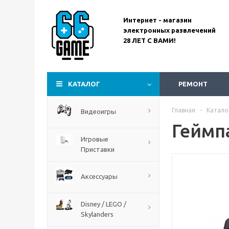
Интернет - магазин
электронных развлечений
28 ЛЕТ С ВАМИ!
Assassin’s Creed
Codename Red
КАТАЛОГ
РЕМОНТ
Главная
-
Катало
Видеоигры
Геймпа
Игровые
Приставки
Аксессуары
Disney / LEGO /
Skylanders
The Blood of Dawnwalker
PS5