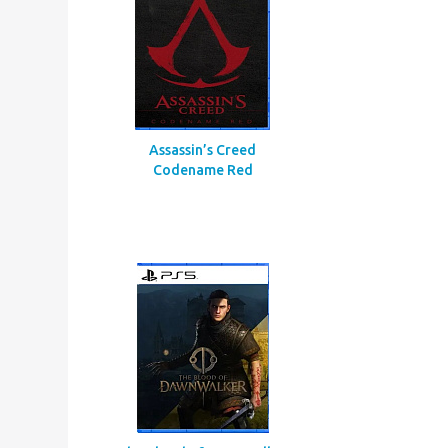
Call Of Duty Black Ops Gulf
War
Assassin’s Creed