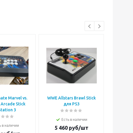
ate Marvel vs.
WWE Allstars Brawl Stick
Геймпад д
Arcade Stick
для PS3
(
station 3
Есть в наличии
Е
ь в наличии
5 460
руб/шт
1 2