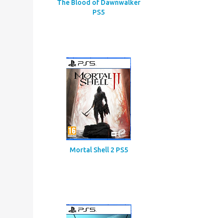
Codename Red
The Blood of Dawnwalker
PS5