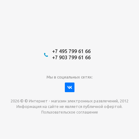
+7 495 799 61 66
+7 903 799 61 66
Мы в социальных сетях:
2026 © © Интернет - магазин электронных развлечений, 2012
Информация на сайте не является публичной офертой.
Пользовательское соглашение
Давайте сотрудничать!
наш магазин готов максимально выгодно для вас
выкупить приставки , игры. Звоните, пишите,