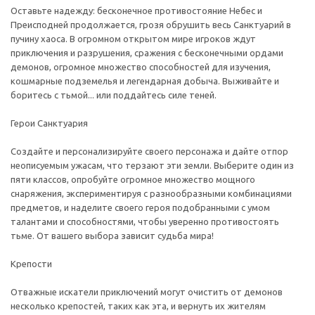
Оставьте надежду: бесконечное противостояние Небес и
Преисподней продолжается, грозя обрушить весь Санктуарий в
пучину хаоса. В огромном открытом мире игроков ждут
приключения и разрушения, сражения с бесконечными ордами
демонов, огромное множество способностей для изучения,
кошмарные подземелья и легендарная добыча. Выживайте и
боритесь с тьмой... или поддайтесь силе теней.
Герои Санктуария
Создайте и персонализируйте своего персонажа и дайте отпор
неописуемым ужасам, что терзают эти земли. Выберите один из
пяти классов, опробуйте огромное множество мощного
снаряжения, экспериментируя с разнообразными комбинациями
предметов, и наделите своего героя подобранными с умом
талантами и способностями, чтобы уверенно противостоять
тьме. От вашего выбора зависит судьба мира!
Крепости
Отважные искатели приключений могут очистить от демонов
несколько крепостей, таких как эта, и вернуть их жителям