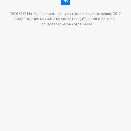
2026 © © Интернет - магазин электронных развлечений, 2012
Информация на сайте не является публичной офертой.
Пользовательское соглашение
Давайте сотрудничать!
наш магазин готов максимально выгодно для вас
выкупить приставки , игры. Звоните, пишите,
обсудим!
Max
Email
Telegram